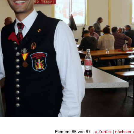
Element 85 von 97
« Zurück
|
nächster 