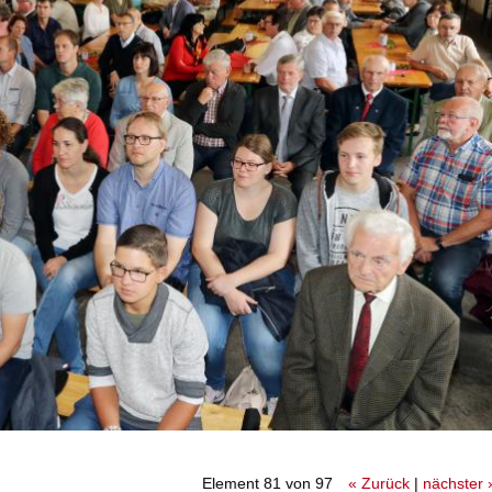
Element 81 von 97
« Zurück
|
nächster 