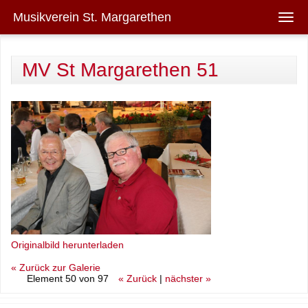
Direkt zum Inhalt
Musikverein St. Margarethen
Togg
navig
MV St Margarethen 51
Originalbild herunterladen
« Zurück zur Galerie
Element 50 von 97
« Zurück
|
nächster »