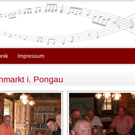
onik
Impressum
nmarkt i. Pongau